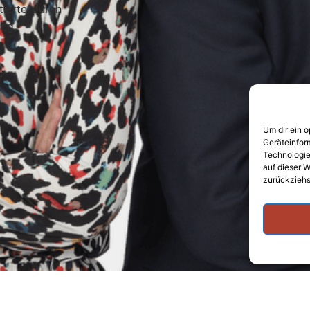
ierte, durch
ung.
Um dir ein 
Geräteinfor
Technologie
auf dieser W
zurückziehs