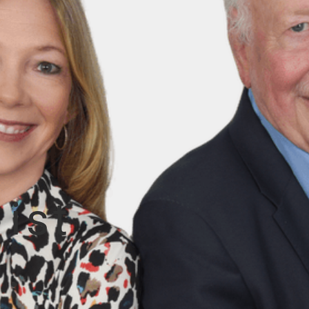
 ist
l.