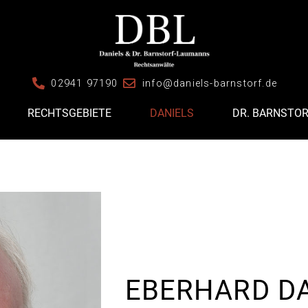
02941 97190
info@daniels-barnstorf.de
RECHTSGEBIETE
DANIELS
DR. BARNSTO
EBERHARD D