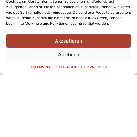
Cookies, um Geräteinformationen zu speichern und/oder darauf
zuzugreifen. Wenn du diesen Technologien zustimmst, können wir Daten
wie das Surfverhalten oder eindeutige IDs auf dieser Website verarbeiten.
Wenn du deine Zustimmung nicht erteilst oder zurückziehst, können
bestimmte Merkmale und Funktionen beeinträchtigt werden.
Akzeptieren
Ablehnen
DATENSCHUTZ
DATENSCHUTZ
IMPRESSUM
02941 97190
info@daniels-barnstorf.de
DATENSCHUTZ
IMPRESSUM