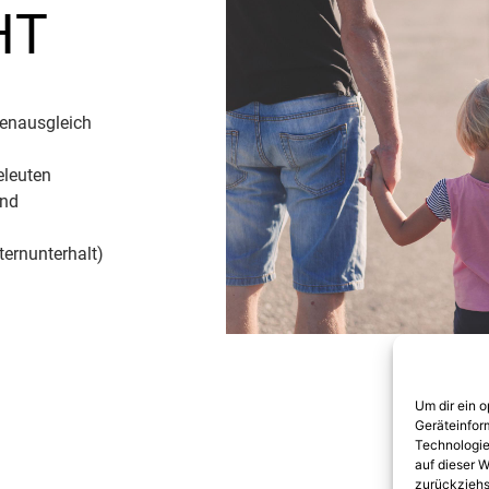
HT
enausgleich
leuten
und
ternunterhalt)
Um dir ein 
Geräteinfor
Technologie
auf dieser W
zurückziehs